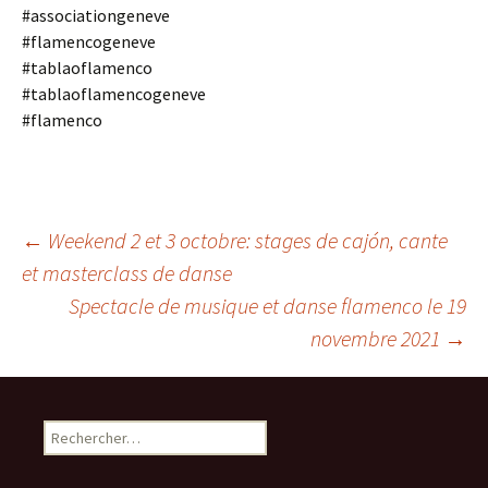
#associationgeneve
#flamencogeneve
#tablaoflamenco
#tablaoflamencogeneve
#flamenco
Navigation
←
Weekend 2 et 3 octobre: stages de cajón, cante
et masterclass de danse
Spectacle de musique et danse flamenco le 19
des
novembre 2021
→
articles
Rechercher :