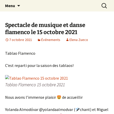
ARTE ANDALUZ est une "Peña Flamenca", un
Aller
Recherc
Arte Andaluz
Menu
au
lieu de rencontre et d'échange autour de la
contenu
culture andalouse et l'art du Flamenco
Spectacle de musique et danse
flamenco le 15 octobre 2021
7 octobre 2021
Événements
Elena Zueco
Tablao Flamenco
C’est reparti pour la saison des tablaos!
Tablao Flamenco 15 octobre 2021
Nous avons l’immense plaisir
de accueillir
Yolanda Almodóvar @yolandaalmodvar (
chant) et Miguel