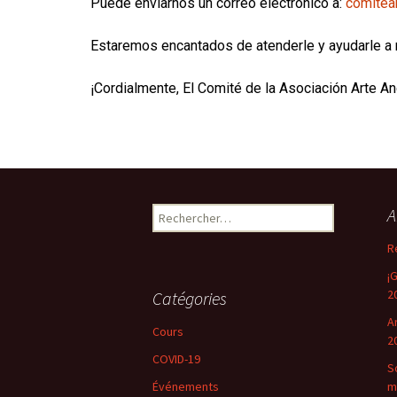
Puede enviarnos un correo electrónico a:
comitea
Estaremos encantados de atenderle y ayudarle a 
¡Cordialmente, El Comité de la Asociación Arte An
A
R
¡
2
Catégories
A
Cours
2
COVID-19
S
Événements
m