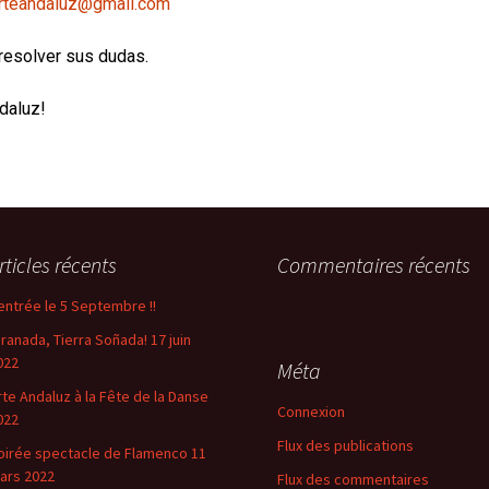
rteandaluz@gmail.com
resolver sus dudas.
daluz!
rticles récents
Commentaires récents
entrée le 5 Septembre !!
Granada, Tierra Soñada! 17 juin
022
Méta
rte Andaluz à la Fête de la Danse
Connexion
022
Flux des publications
oirée spectacle de Flamenco 11
ars 2022
Flux des commentaires