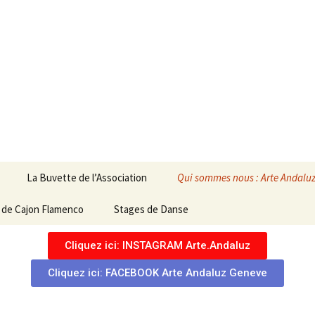
menca", un lieu de rencontre et d'échange auto
luz
La Buvette de l’Association
Qui sommes nous : Arte Andalu
 de Cajon Flamenco
Stages de Danse
Contact
ortes
Nos soutiens
Cliquez ici: INSTAGRAM Arte.Andaluz
o
Cliquez ici: FACEBOOK Arte Andaluz Geneve