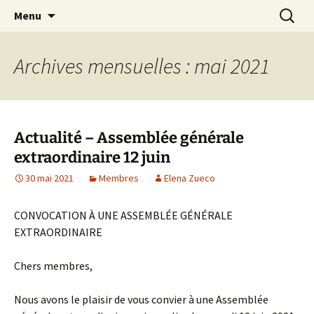
ARTE ANDALUZ est une "Peña Flamenca", un
Aller
Recherc
Arte Andaluz
Menu
au
lieu de rencontre et d'échange autour de la
contenu
culture andalouse et l'art du Flamenco
Archives mensuelles : mai 2021
Actualité – Assemblée générale
extraordinaire 12 juin
30 mai 2021
Membres
Elena Zueco
CONVOCATION À UNE ASSEMBLÉE GÉNÉRALE
EXTRAORDINAIRE
Chers membres,
Nous avons le plaisir de vous convier à une Assemblée