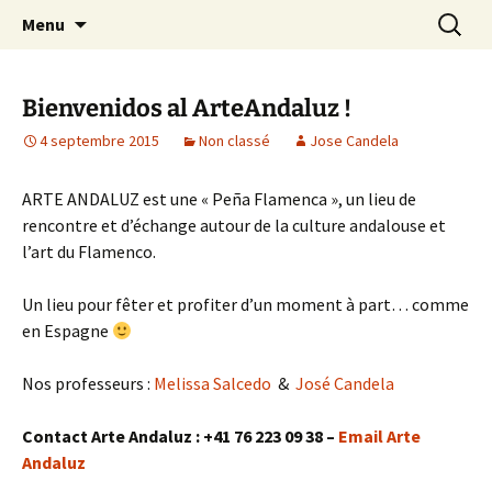
ARTE ANDALUZ est une "Peña Flamenca", un
Aller
Recherc
Arte Andaluz
Menu
au
lieu de rencontre et d'échange autour de la
contenu
culture andalouse et l'art du Flamenco
Bienvenidos al ArteAndaluz !
4 septembre 2015
Non classé
Jose Candela
ARTE ANDALUZ est une « Peña Flamenca », un lieu de
rencontre et d’échange autour de la culture andalouse et
l’art du Flamenco.
Un lieu pour fêter et profiter d’un moment à part… comme
en Espagne
Nos professeurs :
Melissa Salcedo
&
José Candela
Contact Arte Andaluz : +41 76 223 09 38 –
Email Arte
Andaluz